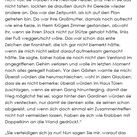
nicht taten, lockten sie draußen durch ihr Gerede wieder
andere an. Das war der Zeitpunkt, als ich auf den Plan
getreten bin. Da war Ihre Großmutter, damals noch aufrecht
wie eine Kerze, in Herrn Krügers Zimmer gestanden, obwohl
ihr, wenn sie ihren Stock nicht zur Stütze gehabt hätte, links
der Fuß weggerutscht wäre. Das war schon das erste
Zeichen der Krankheit, die ich gar nicht bemerkt hätte,
wenn sie mich nicht selbst darauf aufmerksam gemacht
hätte. Sie sagte, bisher habe sie noch nicht den Verstand im
angegriffenen Gehirn verloren und wolle im letzten Moment
noch alles geregelt haben. Vor den Gästen warnte sie mich:
Überall würden die herumschleichen, wohl in dem Glauben,
dass sie es nicht bemerke; überall würden im Haus Türen
zuschlagen, wenn sie einen Gang hinunterging, damit der
Weg möglichst frei sei, sogar hinter den Gardinen würden sie
sich verstecken, nur damit sie denken solle, sie seinen schon
abgereist, und wenn sich doch einmal ein Zusammentreffen
nicht hat vermeiden lassen, haben sie sich wie Krabben mit
Doppelkinn an die Wand gedrückt.“
„Sie verteidigen sich ja nur! Nun sagen Sie mir, worauf das