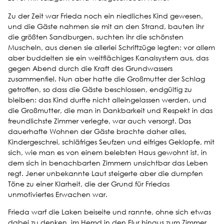
Zu der Zeit war Frieda noch ein niedliches Kind gewesen,
und die Gäste nahmen sie mit an den Strand, bauten ihr
die größten Sandburgen, suchten ihr die schönsten
Muscheln, aus denen sie allerlei Schriftzüge legten; vor allem
aber buddelten sie ein weitflächiges Kanalsystem aus, das
gegen Abend durch die Kraft des Grundwassers
zusammenfiel. Nun aber hatte die Großmutter der Schlag
getroffen, so dass die Gäste beschlossen, endgültig zu
bleiben: das Kind durfte nicht alleingelassen werden, und
die Großmutter, die man in Dankbarkeit und Respekt in das
freundlichste Zimmer verlegte, war auch versorgt. Das
dauerhafte Wohnen der Gäste brachte daher alles,
Kindergeschrei, schläfriges Seufzen und eifriges Geklopfe, mit
sich, wie man es von einem belebten Haus gewohnt ist, in
dem sich in benachbarten Zimmern unsichtbar das Leben
regt. Jener unbekannte Laut steigerte aber die dumpfen
Töne zu einer Klarheit, die der Grund für Friedas
unmotiviertes Erwachen war.
Frieda warf die Laken beiseite und rannte, ohne sich etwas
dabei zu denken, im Hemd in den Flur hinaus zum Zimmer