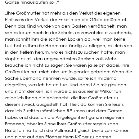
Ganze hinauslaufen soll.“
„Ihre Großmutter hat mehr als den Verlust des eigenen
Einflusses den Verlust der Enkelin an die Gäste befürchtet.
Denn das Kind wurde von den Gästen verhätschelt, man
sah es kaum noch in der Schule, es verwahrloste zusehends,
man schnitt ihm die schönen Locken ab, weil man keine
Lust hatte, ihm die Haare anständig zu pflegen, es trieb sich
in den Kellern herum, wo es nichts zu suchen hatte, man
stopfte es mit den ungesundesten Speisen voll. Mehr
brauche ich nicht zu sagen: Sie waren ja selbst dabei. Ihre
Großmutter hat mich also um folgendes gebeten: Wenn die
Sache überhand nehmen würde, sollte ich mildernd
eingreifen, was ich heute tue. Und damit Sie mir glauben
und nicht denken, ich würde dies aus reiner Willkür tun,
zeige ich Ihnen die Vollmacht, die Ihre Großmutter zu
diesem Zweck ausgestellt hat. Hier: da können Sie lesen,
dass ich Zutritt zu sämtlichen Räumen und dem Garten
habe, und dass ich die Angelegenheit ganz in eigenem
Ermessen, aber im Sinne ihrer Großmutter regeln kann.
Natürlich hätte ich die Vollmacht gleich benutzen können
und nicht auf den Pförtner Herrn Krüger zu achten