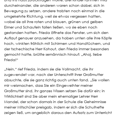
durcheinander, die anderen waren schon dabei, sich in
Bewegung zu setzen, andere trabten noch einmal in die
umgekehrte Richtung, weil sie etwas vergessen hatten,
wobei sie all ihre roten und blauen, grünen und gelben
Eimer und Schaufeln fallen ließen, wo sie eben noch
gestanden hatten. Frieda öffnete das Fenster, um sich den
Auflauf genauer anzusehen, da hoben unten alle ihre Köpfe
hoch, winkten fröhlich mit Schirmen und Handtüchern, und
der tschechische Herr Kohout, den Frieda immer besonders
gemocht hatte, brüllte semännisch hinauf: „Ahoj, liebe
Frieda!“
„Nein,“ rief Frieda, indem sie die Vollmacht, die ihr
zugewendet war, nach der Unterschrift ihrer Großmutter
absuchte, die sie ganz richtig auch unten fand. „Sie wollen
mir weismachen, dass Sie ein Eingeweihter meiner
Großmutter sind, ihr ganzes Wissen setzen Sie dafür ein; in
Wirklichkeit sind Sie aber mein ehemaliger Lehrer Herr
Mandel, der schon damals in der Schule die Geheimnisse
meiner Mitschüler preisgab, indem er sich die Schulhefte
zeigen ließ, um angeblich daraus den Aufsatz zum Unterricht