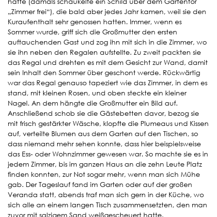
hatte (damals schaukelte ein Schild über dem Gartentor
„Zimmer frei“), die bald aber jedes Jahr kamen, weil sie den
Kuraufenthalt sehr genossen hatten. Immer, wenn es
Sommer wurde, griff sich die Großmutter den ersten
auftauchenden Gast und zog ihn mit sich in die Zimmer, wo
sie ihn neben den Regalen aufstellte. Zu zweit packten sie
das Regal und drehten es mit dem Gesicht zur Wand, damit
sein Inhalt den Sommer über geschont werde. Rückwärtig
war das Regal genauso tapeziert wie das Zimmer, in dem es
stand, mit kleinen Rosen, und oben steckte ein kleiner
Nagel. An dem hängte die Großmutter ein Bild auf.
Anschließend schob sie die Gästebetten davor, bezog sie
mit frisch gestärkter Wäsche, klopfte die Plumeaus und Kissen
auf, verteilte Blumen aus dem Garten auf den Tischen, so
dass niemand mehr sehen konnte, dass hier beispielsweise
das Ess- oder Wohnzimmer gewesen war. So machte sie es in
jedem Zimmer, bis im ganzen Haus an die zehn Leute Platz
finden konnten, zur Not sogar mehr, wenn man sich Mühe
gab. Der Tageslauf fand im Garten oder auf der großen
Veranda statt, abends traf man sich gern in der Küche, wo
sich alle an einem langen Tisch zusammensetzten, den man
zuvor mit salzigem Sand weißgescheuert hatte.