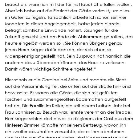
brauchen, wenn ich mit der Tür ins Haus hätte fallen wollen.
Aber ich habe auf die Einsicht der Gäste vertraut, um alles
im Guten zu regeln. Tatsächlich arbeite ich schon seit vier
Monaten in dieser Angelegenheit, habe jeden einzeln
befragt, sämtliche Einwände notiert, Lösungen für die
Zukunft gesucht und am Ende ein Abkommen getroffen, das
heute eingelöst werden soll. Sie können übrigens genau
jenen Herrn Krüger dafür danken, der sich eben so
widerspenstig angestellt hat. Sein Zuspruch hat nämlich die
anderen dazu überreden können, das Haus zu verlassen.
Damit wären wichtige Schritte eingeleitet!“
Hier schob er die Gardine bei Seite und machte die Sicht
auf die Versammlung frei, die unten auf der Straße hin- und
herwuselte. Es waren alle Gäste, die sich mit gefüllten
Taschen und zusammengerollten Badematten aufgestellt
hatten. Die Familie im Keller, die seit einem halben Jahr bei
Frau Jahnissen zu Besuch war, lehnte vereint an der Treppe,
Herr Krüger schien dort etwas zu dirigieren, der Gast aus dem
Hinteren Zimmer kämpfte mit seinem Bettzeug, wovon ihn
ein zweiter abzuhalten versuchte, der es ihm abnehmen
und ins Haus zurücktragen wollte, drei Kinder rannten wild