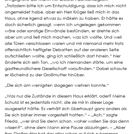
„Trotzdem bitte ich um Entschuldigung, dass ich mich nicht
angemeldet habe, aber ein Herr Krüger ließ mich in das
Haus, ohne irgend etwas zu mäkeln zu haben. Er hätte es
doch sicherlich gesagt, wenn ich ungelegen gekommen
wäre oder sonstige Einwände bestünden, er drehte sich
aber um und ließ mich machen, was ich wollte. Und weil
alle Türen verschlossen waren und mir niemand mehr trotz
offensichtlich heftigster Debatten auf der anderen Seite
aufschließen wollte, ging ich schließlich dort hinein,“ hier
änderte sich sein Ton, „wo ich niemanden störte, um eine
gastfreundlichere Gesellschaft vorzufinden.“ Dabei schaute
er lächelnd zu der Großmutter hinüber.
„Die sich am wenigsten dagegen wehren konnte.“
„Was nur die Zustände in diesem Haus erklärt, oder? Meine
Schuld ist es jedenfalls nicht, die sie mir in dieser Lage
ausgesetzt hätte. Es verhält sich überhaupt ganz anders als
Sie sich bisher immer vorgestellt hatten.“ – „Ach,“ sagte
Frieda, „wer sind Sie denn schon, woher wollen Sie das denn
wissen?“, ohne dem Mann eine Pause abzuringen. – „Aber
Ihre Großmutter hat das alles schon auf sich zukommen