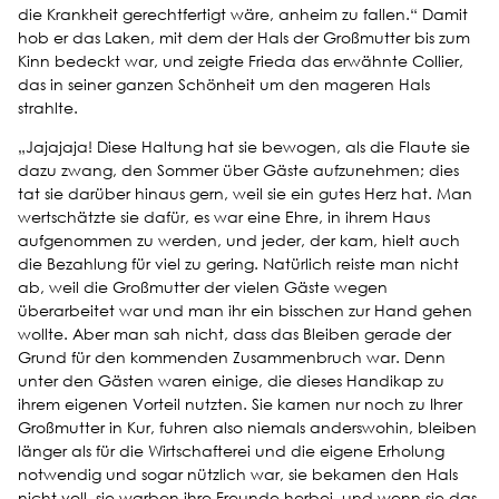
die Krankheit gerechtfertigt wäre, anheim zu fallen.“ Damit
hob er das Laken, mit dem der Hals der Großmutter bis zum
Kinn bedeckt war, und zeigte Frieda das erwähnte Collier,
das in seiner ganzen Schönheit um den mageren Hals
strahlte.
„Jajajaja! Diese Haltung hat sie bewogen, als die Flaute sie
dazu zwang, den Sommer über Gäste aufzunehmen; dies
tat sie darüber hinaus gern, weil sie ein gutes Herz hat. Man
wertschätzte sie dafür, es war eine Ehre, in ihrem Haus
aufgenommen zu werden, und jeder, der kam, hielt auch
die Bezahlung für viel zu gering. Natürlich reiste man nicht
ab, weil die Großmutter der vielen Gäste wegen
überarbeitet war und man ihr ein bisschen zur Hand gehen
wollte. Aber man sah nicht, dass das Bleiben gerade der
Grund für den kommenden Zusammenbruch war. Denn
unter den Gästen waren einige, die dieses Handikap zu
ihrem eigenen Vorteil nutzten. Sie kamen nur noch zu Ihrer
Großmutter in Kur, fuhren also niemals anderswohin, bleiben
länger als für die Wirtschafterei und die eigene Erholung
notwendig und sogar nützlich war, sie bekamen den Hals
nicht voll, sie warben ihre Freunde herbei, und wenn sie das