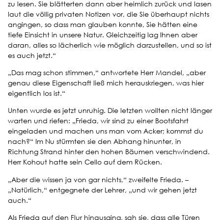
zu lesen. Sie blätterten dann aber heimlich zurück und lasen
laut die völlig privaten Notizen vor, die Sie überhaupt nichts
angingen, so dass man glauben konnte, Sie hätten eine
tiefe Einsicht in unsere Natur. Gleichzeitig lag Ihnen aber
daran, alles so lächerlich wie möglich darzustellen, und so ist
es auch jetzt.“
„Das mag schon stimmen,“ antwortete Herr Mandel, „aber
genau diese Eigenschaft ließ mich herauskriegen, was hier
eigentlich los ist.“
Unten wurde es jetzt unruhig. Die letzten wollten nicht länger
warten und riefen: „Frieda, wir sind zu einer Bootsfahrt
eingeladen und machen uns man vom Acker; kommst du
nach?“ Im Nu stürmten sie den Abhang hinunter, in
Richtung Strand hinter den hohen Bäumen verschwindend.
Herr Kohout hatte sein Cello auf dem Rücken.
„Aber die wissen ja von gar nichts,“ zweifelte Frieda. –
„Natürlich,“ entgegnete der Lehrer, „und wir gehen jetzt
auch.“
Als Frieda auf den Flur hinausging, sah sie, dass alle Türen