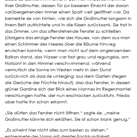
ihrer Großmutter, dessen Tür zur besseren Einsicht der daran
vorübergehenden immer einen Spalt weit geöffnet war. Da
bemerkte sie von hinten, wie sich die Großmutter langsam in
ihrem Bett aufrichtete und in die Kissen zurücksank. Sie trat in
das Zimmer, um das offenstehende Fenster zu schließen
(übrigens das einzige Fenster des Hauses, von dem aus man
einen Schimmer des Meeres über die Bäume hinweg
erwischen konnte, wenn man nicht auf dem angrenzenden
Balkon stand, das Wasser war fast grau und regungslos, am
Horizont in den Himmel verschwimmend, während
vermutlich die Sonne im Westen mehr in den Dunst
zurückwich als dass sie unterging; aus dem Garten stiegen
die Gerüche der Früchte hinauf), also das Fenster, in dessen
grüner Gardine sich der Blick eines Mannes im Regenmantel
verschlungen hatte, der nun erschrocken zurückfuhr. Frieda
aber hatte ihn schon erkannt.
„Sie dürfen das Fenster nicht öffnen,“ sagte sie, „meine
Großmutter könnte sich erkälten. Sie ist schon krank genug.“
„Es scheint hier nicht alles zum besten zu stehen,“
entgegnete der Mann mit dreister Fachkundigkeit.