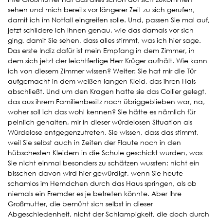
sehen und mich bereits vor längerer Zeit zu sich gerufen,
damit ich im Notfall eingreifen solle. Und, passen Sie mal auf,
jetzt schildere ich Ihnen genau, wie das damals vor sich
ging, damit Sie sehen, dass alles stimmt, was ich hier sage.
Das erste Indiz dafür ist mein Empfang in dem Zimmer, in
dem sich jetzt der leichtfertige Herr Krüger aufhält. Wie kann
ich von diesem Zimmer wissen? Weiter: Sie hat mir die Tür
aufgemacht in dem weißen langen Kleid, das ihren Hals
abschließt. Und um den Kragen hatte sie das Collier gelegt,
das aus ihrem Familienbesitz noch übriggeblieben war, na,
woher soll ich das wohl kennen? Sie hätte es nämlich für
peinlich gehalten, mir in dieser würdelosen Situation als
Würdelose entgegenzutreten. Sie wissen, dass das stimmt,
weil Sie selbst auch in Zeiten der Flaute noch in den
hübschesten Kleidern in die Schule geschickt wurden, was
Sie nicht einmal besonders zu schätzen wussten; nicht ein
bisschen davon wird hier gewürdigt, wenn Sie heute
schamlos im Hemdchen durch das Haus springen, als ob
niemals ein Fremder es je betreten könnte. Aber Ihre
Großmutter, die bemüht sich selbst in dieser
Abgeschiedenheit, nicht der Schlampigkeit, die doch durch