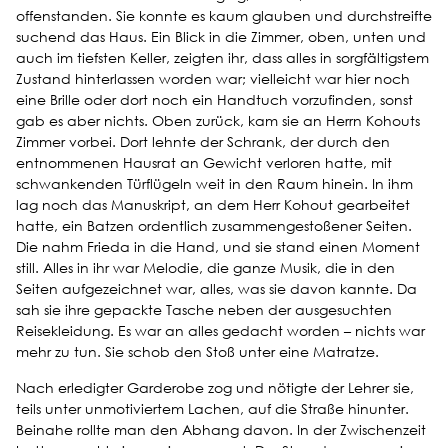
offenstanden. Sie konnte es kaum glauben und durchstreifte
suchend das Haus. Ein Blick in die Zimmer, oben, unten und
auch im tiefsten Keller, zeigten ihr, dass alles in sorgfältigstem
Zustand hinterlassen worden war; vielleicht war hier noch
eine Brille oder dort noch ein Handtuch vorzufinden, sonst
gab es aber nichts. Oben zurück, kam sie an Herrn Kohouts
Zimmer vorbei. Dort lehnte der Schrank, der durch den
entnommenen Hausrat an Gewicht verloren hatte, mit
schwankenden Türflügeln weit in den Raum hinein. In ihm
lag noch das Manuskript, an dem Herr Kohout gearbeitet
hatte, ein Batzen ordentlich zusammengestoßener Seiten.
Die nahm Frieda in die Hand, und sie stand einen Moment
still. Alles in ihr war Melodie, die ganze Musik, die in den
Seiten aufgezeichnet war, alles, was sie davon kannte. Da
sah sie ihre gepackte Tasche neben der ausgesuchten
Reisekleidung. Es war an alles gedacht worden – nichts war
mehr zu tun. Sie schob den Stoß unter eine Matratze.
Nach erledigter Garderobe zog und nötigte der Lehrer sie,
teils unter unmotiviertem Lachen, auf die Straße hinunter.
Beinahe rollte man den Abhang davon. In der Zwischenzeit