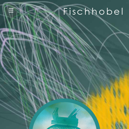
Fischhobel
☰